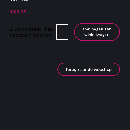
€
69,95
Kaval-
2 op voorraad (kan
Toevoegen aan
Top-
nabesteld worden)
winkelwagen
Vario
zadeldek
inclusief
inlagen
aantal
Terug naar de webshop