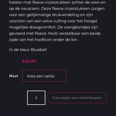
halster met fleece-inzetstukken achter de oren en
op de neusriem. Deze fleece-inzetstukken zorgen
voor een gelijkmatige drukverdeling en zijn
voorzien van een extra vulling voor het hoogst
mogelijke draagcomfort. De wangbandjes zijn
gevoerd met fleece. Multi verstelbaar aan beide
zijde van het hoofd en onder de kin.
In de kleur Bluebell
€
36,85
€
40,95
Oorspronkelijke
Huidige
prijs
prijs
Maat
was:
is:
€40,95.
€36,85.
Lemieux
Halster
Toevoegen aan winkelwagen
Vogue
Fleece
aantal